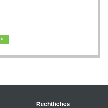
de Maschine!
 benötigen Sie eine individuelle Beratung zu
gern Sie nicht, uns zu kontaktieren – wir
ter!
EN
Rechtliches