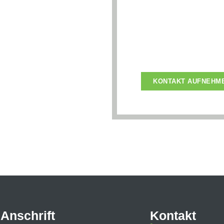
passen
Haben Sie Fragen oder
unseren Produkten? Zö
helfen Ihnen gerne wei
KONTAKT AUFNEHM
Anschrift
Kontakt